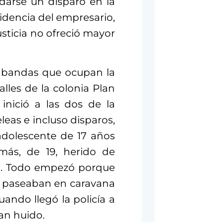
arse un disparo en la
idencia del empresario,
usticia no ofreció mayor
0 bandas que ocupan la
alles de la colonia Plan
inició a las dos de la
eleas e incluso disparos,
adolescente de 17 años
ás, de 19, herido de
ió. Todo empezó porque
o paseaban en caravana
ando llegó la policía a
ían huido.