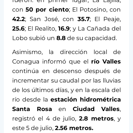
fueron: en primer lugar, La Lajilla,
con
50 por ciento
; El Potosino, con
42.2
; San José, con
35.7
; El Peaje,
25.6
; El Realito,
16.9
; y La Cañada del
Lobo subió un
8.8
de su capacidad.
Asimismo, la dirección local de
Conagua informó que el
río Valles
continúa en descenso después de
incrementar su caudal por las lluvias
de los últimos días, y en la escala del
río desde la
estación hidrométrica
Santa Rosa
en
Ciudad Valles
,
registró el 4 de julio,
2.8 metros
, y
este 5 de julio,
2.56 metros.