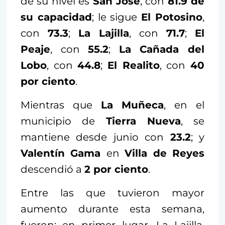
de su nivel es
San José
, con
81.9 de
su capacidad
; le sigue
El Potosino
,
con
73.3
;
La Lajilla
, con
71.7
;
El
Peaje
, con
55.2
;
La Cañada del
Lobo
, con
44.8
;
El Realito
, con
40
por ciento
.
Mientras que
La Muñeca
, en el
municipio de
Tierra Nueva
, se
mantiene desde junio con
23.2
; y
Valentín Gama
en
Villa de Reyes
descendió a
2 por ciento
.
Entre las que tuvieron mayor
aumento durante esta semana,