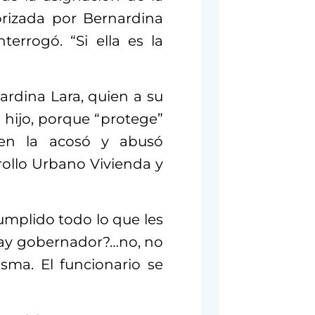
orizada por Bernardina
terrogó. “Si ella es la
rdina Lara, quien a su
u hijo, porque “protege”
uien la acosó y abusó
rollo Urbano Vivienda y
umplido todo lo que les
“¿Hay gobernador?…no, no
sma. El funcionario se