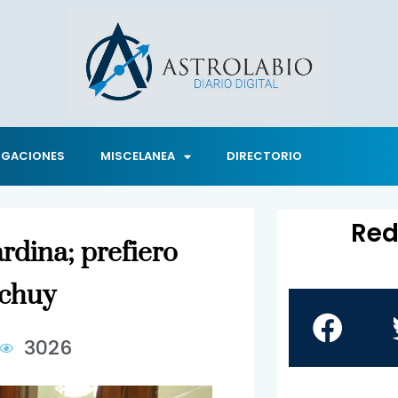
IGACIONES
MISCELANEA
DIRECTORIO
Red
rdina; prefiero
ichuy
3026