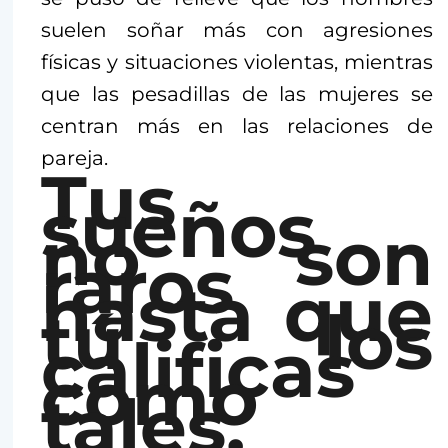
suelen soñar más con agresiones
físicas y situaciones violentas, mientras
que las pesadillas de las mujeres se
centran más en las relaciones de
pareja.
Tus
sueños
no son
raros
hasta que
tú los
calificas
como
tales.