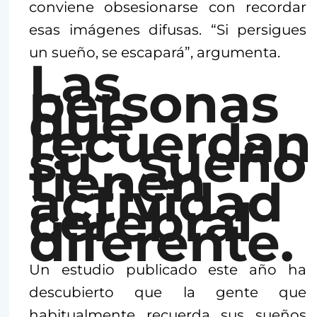
conviene obsesionarse con recordar
esas imágenes difusas. “Si persigues
un sueño, se escapará”, argumenta.
Las
personas
que
recuerdan
su sueño
tienen
actividad
cerebral
diferente.
Un estudio publicado este año ha
descubierto que la gente que
habitualmente recuerda sus sueños