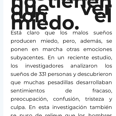
no tienen
que ver
con el
miedo.
Está claro que los malos sueños
producen miedo, pero, además, se
ponen en marcha otras emociones
subyacentes. En un reciente estudio,
los investigadores analizaron los
sueños de 331 personas y descubrieron
que muchas pesadillas desarrollaban
sentimientos de fracaso,
preocupación, confusión, tristeza y
culpa. En esta investigación también
se puso de relieve que los hombres