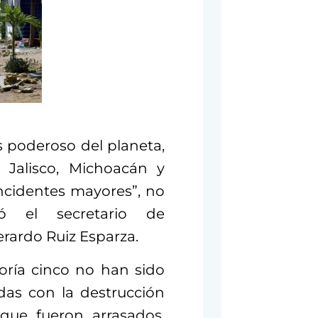
s poderoso del planeta,
 Jalisco, Michoacán y
incidentes mayores”, no
ó el secretario de
rardo Ruiz Esparza.
oría cinco no han sido
adas con la destrucción
 que fueron arrasados,