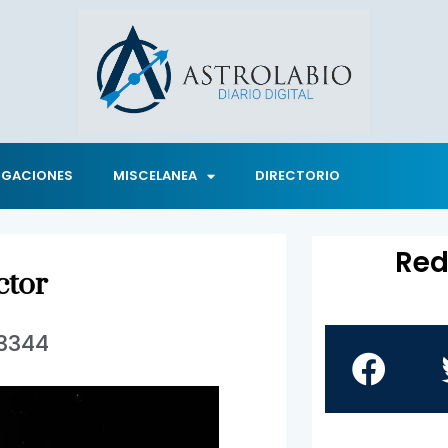
IGACIONES
MISCELANEA
DIRECTORIO
Red
ctor
3344