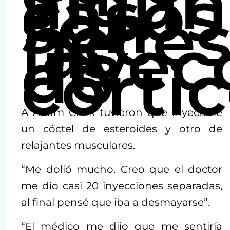
algun
casos
son
neces
las
inyec
de
cortic
A Adam Clark tuvieron que inyectarle
un cóctel de esteroides y otro de
relajantes musculares.
“Me dolió mucho. Creo que el doctor
me dio casi 20 inyecciones separadas,
al final pensé que iba a desmayarse”.
“El médico me dijo que me sentiría