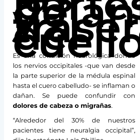
parte
delan
y
trase
del
cuell
Es una condición neurológica donde
los nervios occipitales -que van desde
la parte superior de la médula espinal
hasta el cuero cabelludo- se inflaman o
dañan. Se puede confundir con
dolores de cabeza o migrañas
.
“Alrededor del 30% de nuestros
pacientes tiene neuralgia occipital”,