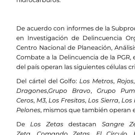
hidrocarburos.
De acuerdo con informes de la Subproc
en Investigación de Delincuencia Or
Centro Nacional de Planeación, Análisi
Combate a la Delincuencia de la PGR,
del país operan las siguientes células cr
Del cártel del Golfo:
Los Metros
,
Rojos
Dragones
,
Grupo Bravo
,
Grupo Pum
Ceros
,
M3
,
Los Fresitas
,
Los Sierra
,
Los
Pelones
, mismos que también operan 
De
Los Zetas
destacan
Sangre Z
Zeta
,
Comando Zetas
,
El Círculo
,