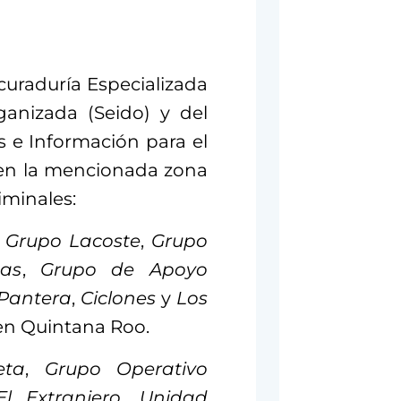
uraduría Especializada
ganizada (Seido) y del
s e Información para el
 en la mencionada zona
iminales:
,
Grupo Lacoste
,
Grupo
as
,
Grupo de Apoyo
 Pantera
,
Ciclones
y
Los
en Quintana Roo.
eta
,
Grupo Operativo
El Extranjero
,
Unidad