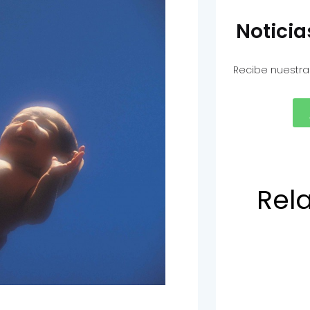
Notici
Recibe nuestra
Rel