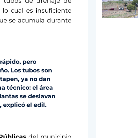
s tubos de drenaje de
lo cual es insuficiente
ue se acumula durante
 rápido, pero
ño. Los tubos son
 tapen, ya no dan
 técnico: el área
plantas se deslavan
 explicó el edil.
Públicas
del municipio