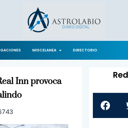
IGACIONES
MISCELANEA
DIRECTORIO
Red
Real Inn provoca
alindo
6743