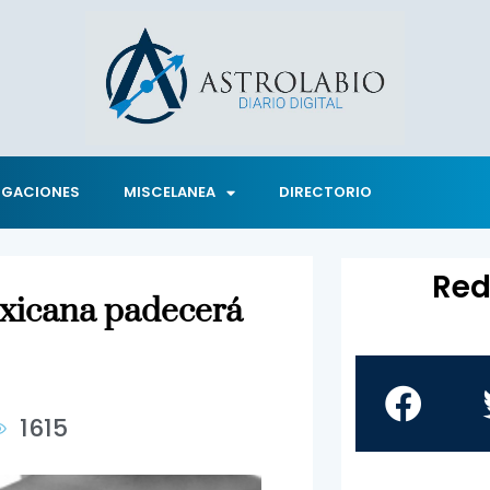
IGACIONES
MISCELANEA
DIRECTORIO
Red
exicana padecerá
1615