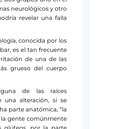
mas neurológicos y otro
odría revelar una falla
logía, conocida por los
r, es el tan frecuente
rritación de una de las
más grueso del cuerpo
lguna de las raíces
 una alteración, si se
cha parte anatómica, “la
ue la gente comúnmente
s glúteos, por la parte