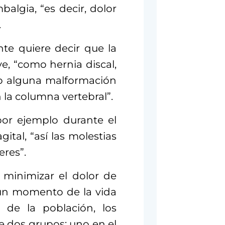
algia, “es decir, dolor
.
te quiere decir que la
, “como hernia discal,
mo alguna malformación
 la columna vertebral”.
por ejemplo durante el
tal, “así las molestias
eres”.
 minimizar el dolor de
gún momento de la vida
de la población, los
e dos grupos: uno en el