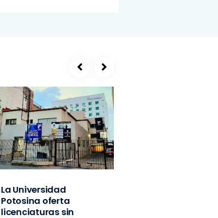
La Universidad
SEGE, refugio de
Potosina oferta
exlíderes del PVE
licenciaturas sin
Edomex y