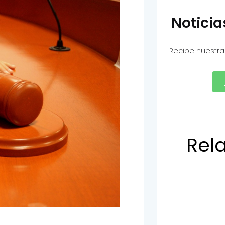
Notici
Recibe nuestra
Rel