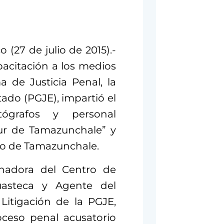
 (27 de julio de 2015).-
pacitación a los medios
 de Justicia Penal, la
tado (PGJE), impartió el
tógrafos y personal
Sur de Tamazunchale” y
pio de Tamazunchale.
inadora del Centro de
asteca y Agente del
 Litigación de la PGJE,
oceso penal acusatorio