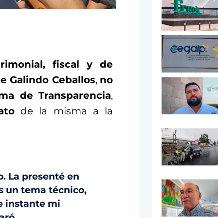
rimonial, fiscal y de
e Galindo Ceballos
,
no
rma de Transparencia
,
ato
de la misma a la
o. La presenté en
s un tema técnico,
e instante mi
aró.