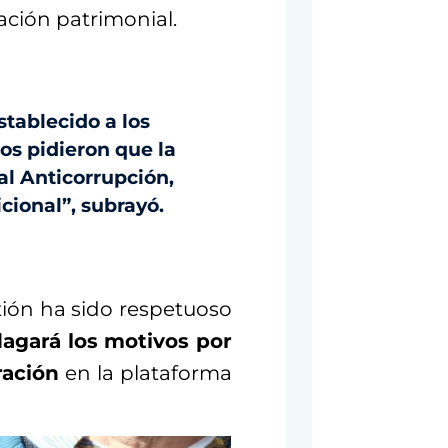
ación patrimonial.
stablecido a los
os pidieron que la
al Anticorrupción,
icional”, subrayó.
tión ha sido respetuoso
dagará los motivos por
ración
en la plataforma