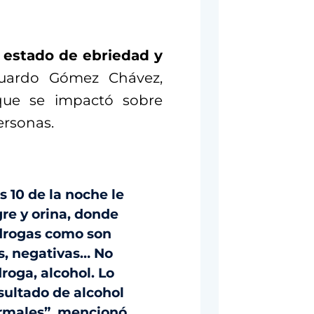
n estado de ebriedad y
duardo Gómez Chávez,
ue se impactó sobre
ersonas.
s 10 de la noche le
re y orina, donde
 drogas como son
s, negativas… No
droga, alcohol. Lo
sultado de alcohol
ormales”, mencionó