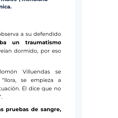
nica.
observa a su defendido
aba un traumatismo
veían dormido, por eso
lomón Villuendas se
 “llora, se empieza a
tuación. Él dice que no
.
as pruebas de sangre,