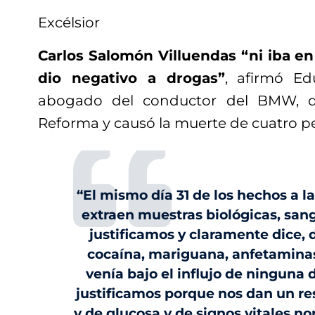
Excélsior
Carlos Salomón Villuendas “ni iba e
dio negativo a drogas”
, afirmó E
abogado del conductor del BMW, q
Reforma y causó la muerte de cuatro p
“El mismo día 31 de los hechos a la
extraen muestras biológicas, sang
justificamos y claramente dice,
cocaína, mariguana, anfetamina
venía bajo el influjo de ninguna 
justificamos porque nos dan un re
y de glucosa y de signos vitales n