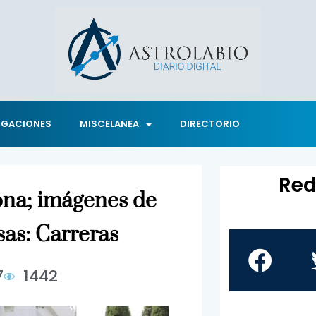
IGACIONES
MISCELANEA
DIRECTORIO
Red
ona; imágenes de
as: Carreras
7
1442