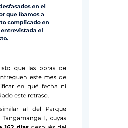
desfasados en el
or que íbamos a
uito complicado en
e entrevistada el
to.
visto que las obras de
entreguen este mes de
ficar en qué fecha ni
ado este retraso.
imilar al del Parque
 Tangamanga I, cuyas
 162 días
después del