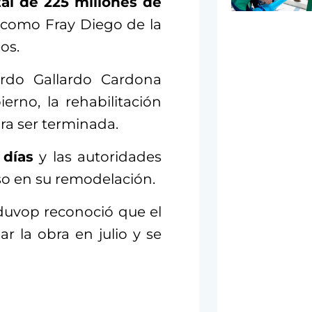
tal de 225 millones de
s como Fray Diego de la
os.
ardo Gallardo Cardona
rno, la rehabilitación
ra ser terminada.
 días
y las autoridades
so en su remodelación.
eduvop reconoció que el
 la obra en julio y se