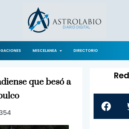
IGACIONES
MISCELANEA
DIRECTORIO
Red
adiense que besó a
pulco
1354