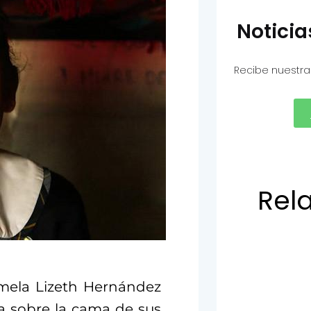
Notici
Recibe nuestra
Rel
amela Lizeth Hernández
ta sobre la cama de sus