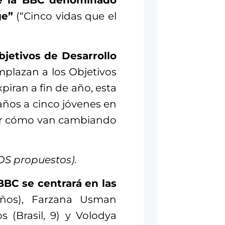
de la BBC denominado
ge”
(“Cinco vidas que el
jetivos de Desarrollo
mplazan a los Objetivos
piran a fin de año, esta
s años a cinco jóvenes en
ber cómo van cambiando
ODS propuestos).
BBC se centrará en las
años), Farzana Usman
s (Brasil, 9) y Volodya