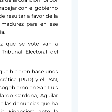
s de la coalición “Sí por
 trabajar con el gobierno
 resultar a favor de la
la madurez para en ese
ia.
z que se vote van a
Tribunal Electoral del
 que hicieron hace unos
crática (PRD) y el PAN,
rcogobierno en San Luis
llardo Cardona, Aguilar
de las denuncias que ha
ia Financiera ante la