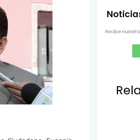
Notici
Recibe nuestra
Rel