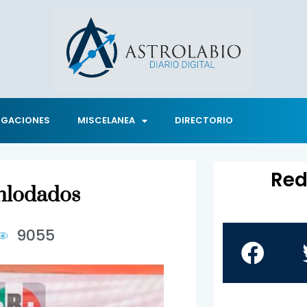
IGACIONES
MISCELANEA
DIRECTORIO
Red
enlodados
9055