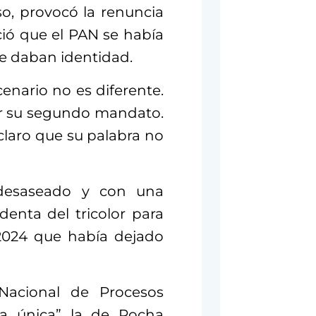
so, provocó la renuncia
ió que el PAN se había
 le daban identidad.
cenario no es diferente.
or su segundo mandato.
claro que su palabra no
desaseado y con una
denta del tricolor para
-2024 que había dejado
 Nacional de Procesos
la única” la de Rocha