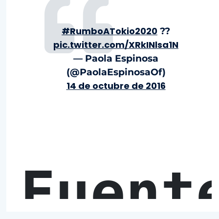
#RumboATokio2020
??
pic.twitter.com/XRkINlsa1N
— Paola Espinosa
(@PaolaEspinosaOf)
14 de octubre de 2016
Fuent