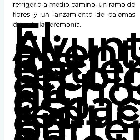
refrigerio a medio camino, un ramo de
flores y un lanzamiento de palomas
El
Ayun
durante la ceremonia.
alien
los
entie
“ecol
en
nicho
de
espac
reduc
en
parte
o