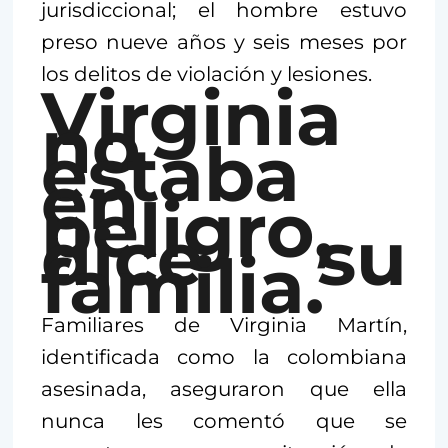
jurisdiccional; el hombre estuvo
preso nueve años y seis meses por
los delitos de violación y lesiones.
Virginia
no
estaba
en
peligro,
dice su
familia.
Familiares de Virginia Martín,
identificada como la colombiana
asesinada, aseguraron que ella
nunca les comentó que se