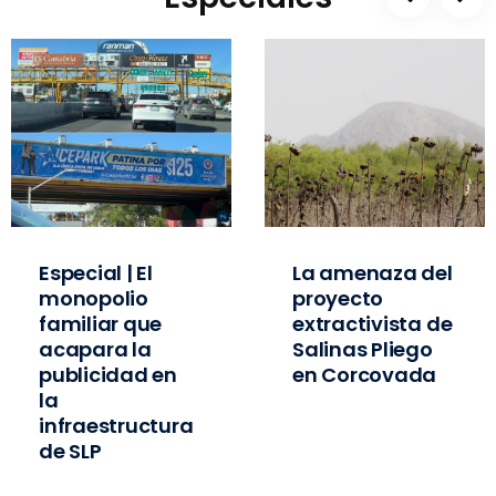
Especial | El
La amenaza del
monopolio
proyecto
familiar que
extractivista de
acapara la
Salinas Pliego
publicidad en
en Corcovada
la
infraestructura
de SLP