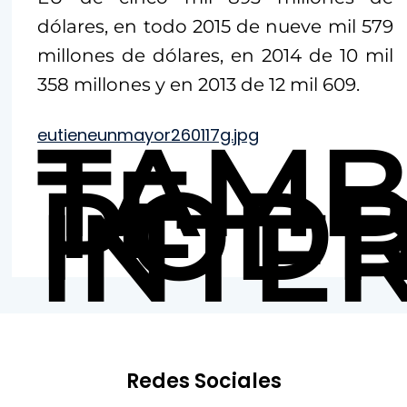
dólares, en todo 2015 de nueve mil 579
millones de dólares, en 2014 de 10 mil
358 millones y en 2013 de 12 mil 609.
TAMB
eutieneunmayor260117g.jpg
TE
PODR
INTE
Redes Sociales