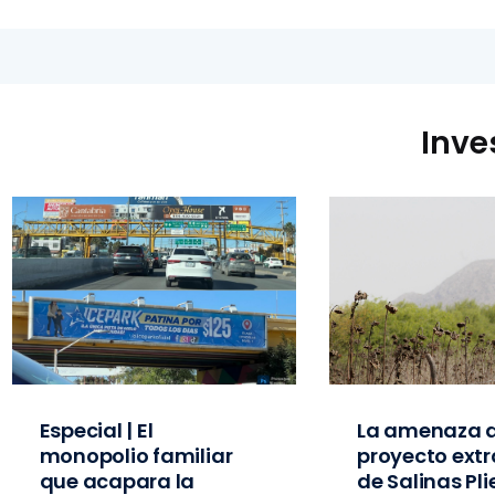
Inve
Especial | El
La amenaza d
monopolio familiar
proyecto extr
que acapara la
de Salinas Pl