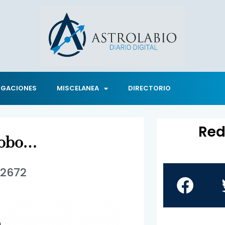
IGACIONES
MISCELANEA
DIRECTORIO
Red
lobo…
2672