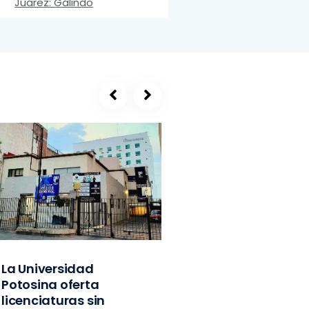
Juárez: Galindo
La Universidad
SEGE, refugio de
Potosina oferta
exlíderes del PVE
licenciaturas sin
Edomex y