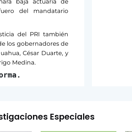
ara baja actuaría de
fuero del mandatario
ticia del PRI también
de los gobernadores de
uahua, César Duarte, y
rigo Medina.
orma.
stigaciones Especiales