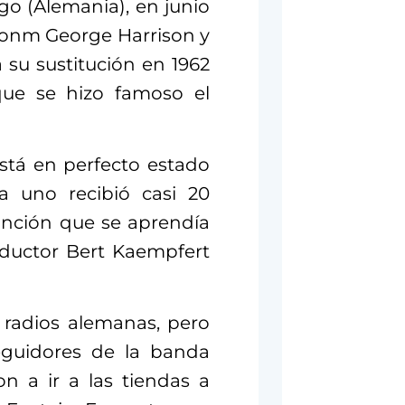
o (Alemania), en junio
nonm George Harrison y
su sustitución en 1962
 que se hizo famoso el
está en perfecto estado
a uno recibió casi 20
anción que se aprendía
oductor Bert Kaempfert
 radios alemanas, pero
seguidores de la banda
n a ir a las tiendas a