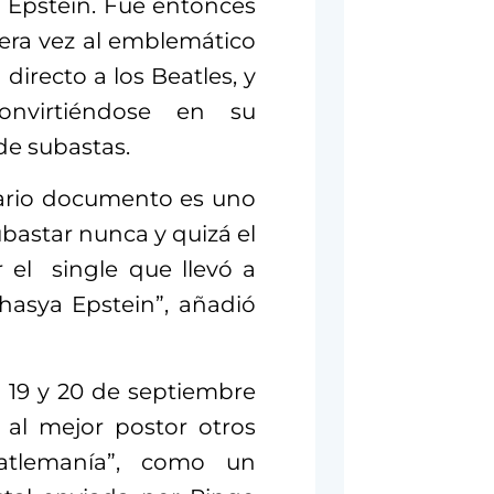
an Epstein. Fue entonces
mera vez al emblemático
directo a los Beatles, y
nvirtiéndose en su
de subastas.
inario documento es uno
bastar nunca y quizá el
r el single que llevó a
hasya Epstein”, añadió
l 19 y 20 de septiembre
al mejor postor otros
eatlemanía”, como un