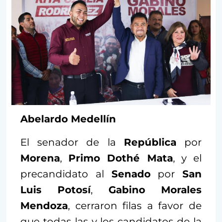
Abelardo Medellín
El senador de la
República
por
Morena
,
Primo Dothé Mata
, y el
precandidato al
Senado
por
San
Luis Potosí
,
Gabino Morales
Mendoza
, cerraron filas a favor de
que todas las y los candidatos de la