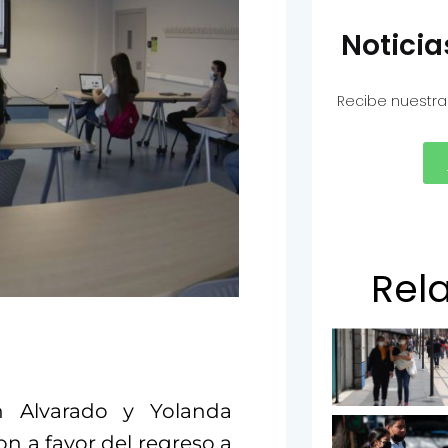
Notici
Recibe nuestra
Rel
án Alvarado y Yolanda
n a favor del regreso a