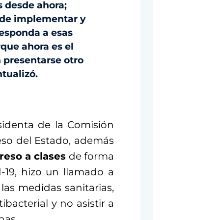
s desde ahora;
ede implementar y
responda a esas
rque ahora es el
n presentarse otro
ntualizó.
sidenta de la Comisión
reso del Estado, además
reso a clases
de forma
d-19, hizo un llamado a
as medidas sanitarias,
bacterial y no asistir a
nas.