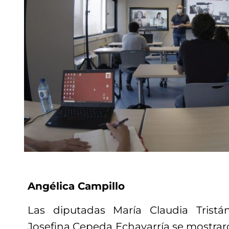
Angélica Campillo
Las diputadas María Claudia Trist
Josefina Cepeda Echavarría se mostraro