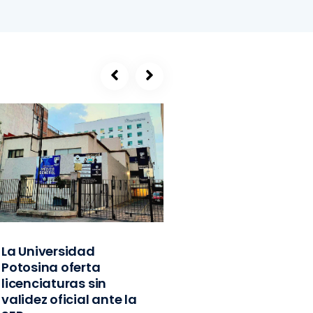
La Universidad
SEGE, refugio de
Potosina oferta
exlíderes del PVE
licenciaturas sin
Edomex y
validez oficial ante la
exfuncionarios