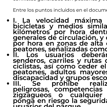
Entre los puntos incluidos en el docum
I. La velocidad máxima 
bicicletas y medios simil
kilómetros por hora dent
generales de circulación, y
por hora en zonas de alta
peatones, señalizadas como
II. Los usuarios deberá
senderos, carriles y rutas
ciclistas, así como ceder e
peatones, adultos mayore
discapacidad y grupos esco
III. Se prohíbe reali
peligrosas, competencias 
zigzagueos o cualquier
ponga en riesgo la seguri
usuarios del parque.