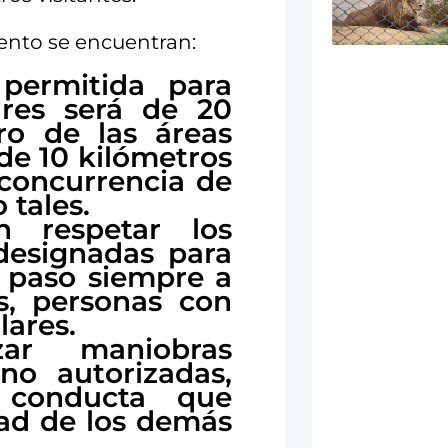
ento se encuentran:
permitida para
ares será de 20
ro de las áreas
 de 10 kilómetros
 concurrencia de
 tales.
n respetar los
 designadas para
l paso siempre a
s, personas con
lares.
zar maniobras
no autorizadas,
 conducta que
dad de los demás