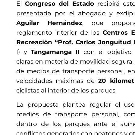
El
Congreso del Estado
recibirá est
presentada por el abogado y exdi
Aguilar Hernández
, que propone
reglamento interior de los
Centros E
Recreación “Prof. Carlos Jonguitud 
I) y
Tangamanga II
con el objetivo
claras en materia de movilidad segura p
de medios de transporte personal, e
velocidades máximas de
20 kilomet
ciclistas al interior de los parques.
La propuesta plantea regular el uso
medios de transporte personal, como
dentro de los parques ante el aum
conflictos generados con peatones y otr