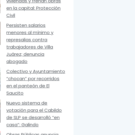
viviendas y frenan obras
en la capital: Protección
Civil
Persisten salarios
menores al mínimo y
represalias contra
trabajadores de Villa
Juárez; denuncia
abogado
Colectivo y Ayuntamiento
“chocan” por recorridos
en el panteón de El
Saucito
Nuevo sistema de
votación para el Cabildo
de SLP se desarrolló “en
casa”: Galindo
Obras Públicas anuncia