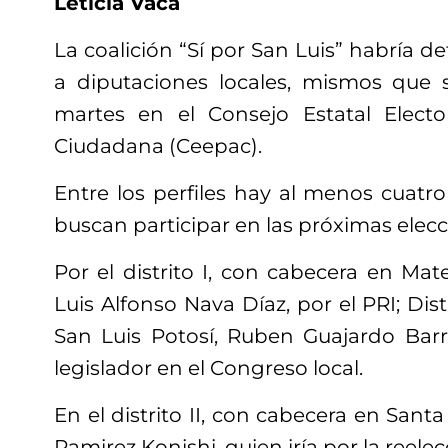
Leticia Vaca
La coalición “Sí por San Luis” habría d
a diputaciones locales, mismos que s
martes en el Consejo Estatal Electo
Ciudadana (Ceepac).
Entre los perfiles hay al menos cuatr
buscan participar en las próximas elec
Por el distrito I, con cabecera en Mat
Luis Alfonso Nava Díaz, por el PRI; Dist
San Luis Potosí, Ruben Guajardo Barre
legislador en el Congreso local.
En el distrito II, con cabecera en Santa
Ramirez Konishi, quien iría por la reele