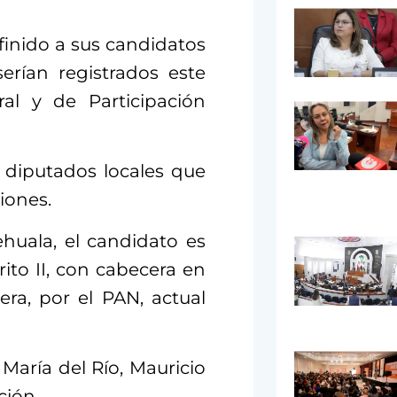
efinido a sus candidatos
erían registrados este
ral y de Participación
o diputados locales que
ciones.
ehuala, el candidato es
rito II, con cabecera en
ra, por el PAN, actual
 María del Río, Mauricio
cción.