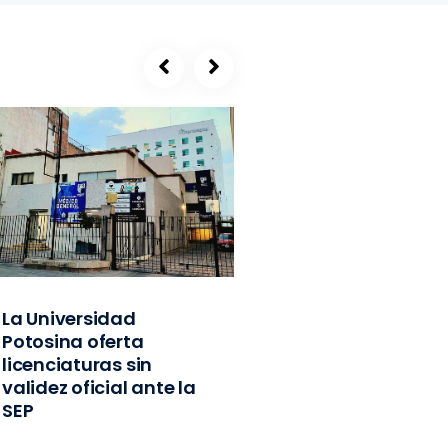
La Universidad
SEGE, refugio de
Potosina oferta
exlíderes del PVE
licenciaturas sin
Edomex y
validez oficial ante la
exfuncionarios
SEP
federales