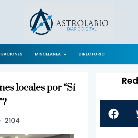
IGACIONES
MISCELANEA
DIRECTORIO
Red
es locales por “Sí
”?
2104