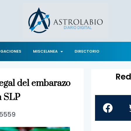
IGACIONES
MISCELANEA
DIRECTORIO
Red
legal del embarazo
n SLP
5559