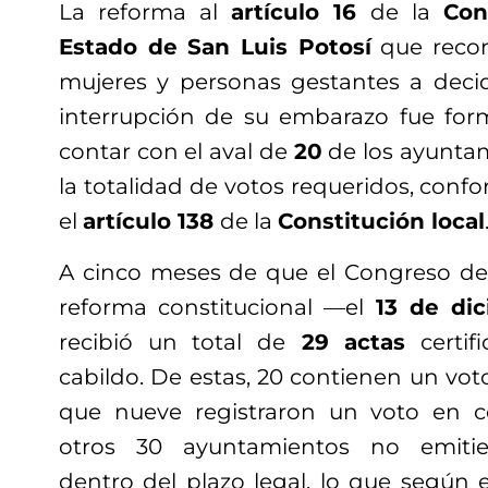
La reforma al
artículo 16
de la
Con
Estado de San Luis Potosí
que recon
mujeres y personas gestantes a decid
interrupción de su embarazo fue for
contar con el aval de
20
de los ayunta
la totalidad de votos requeridos, confo
el
artículo 138
de la
Constitución local
A cinco meses de que el Congreso de
reforma constitucional —el
13 de di
recibió un total de
29 actas
certif
cabildo. De estas, 20 contienen un vot
que nueve registraron un voto en co
otros 30 ayuntamientos no emitie
dentro del plazo legal, lo que según 