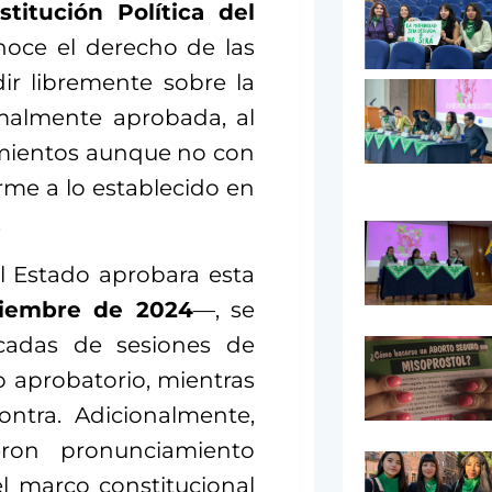
stitución Política del
oce el derecho de las
ir libremente sobre la
malmente aprobada, al
mientos aunque no con
rme a lo establecido en
.
l Estado aprobara esta
ciembre de 2024
—, se
icadas de sesiones de
o aprobatorio, mientras
ntra. Adicionalmente,
ron pronunciamiento
el marco constitucional