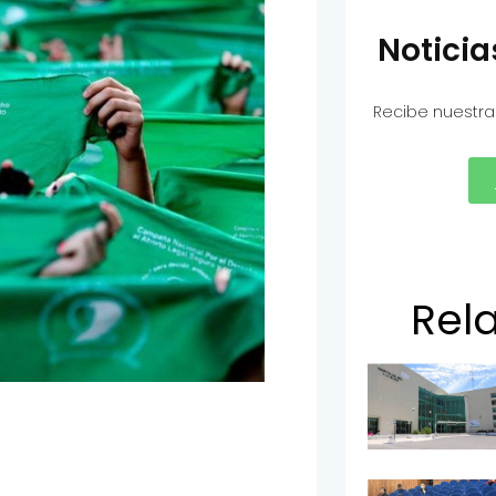
Notici
Recibe nuestra
Rel