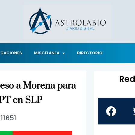
IGACIONES
MISCELANEA
DIRECTORIO
Red
reso a Morena para
l PT en SLP
11651