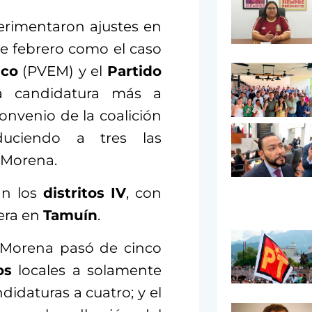
perimentaron ajustes en
de febrero como el caso
ico
(PVEM) y el
Partido
a candidatura más a
convenio de la coalición
duciendo a tres las
 Morena.
an los
distritos IV
, con
era en
Tamuín
.
, Morena pasó de cinco
os
locales a solamente
didaturas a cuatro; y el