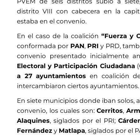
PVEM de seis distritos subió a siet
distrito VIII con cabecera en la capi
estaba en el convenio.
En el caso de la coalición
“Fuerza y 
conformada por
PAN
,
PRI
y PRD, tambié
convenio presentado inicialmente a
Electoral y Participación Ciudadana
(
a 27 ayuntamientos
en coalición de
intercambiaron ciertos ayuntamientos.
En siete municipios donde iban solos, a
convenio, los cuales son:
Cerritos
,
Arma
Alaquines
, siglados por el PRI;
Cárde
Fernández
y
Matlapa
, siglados por el 