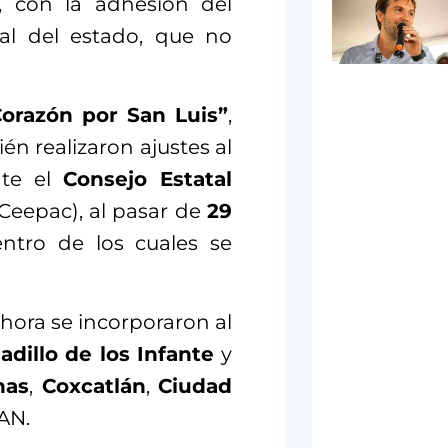
e, con la adhesión del
tal del estado, que no
Corazón por San Luis”
,
n realizaron ajustes al
nte el
Consejo Estatal
Ceepac), al pasar de
29
ntro de los cuales se
hora se incorporaron al
dillo de los Infante
y
nas
,
Coxcatlán
,
Ciudad
PAN.