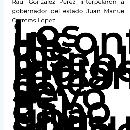
Raúl González Pérez, interpelaron al
gobernador del estado Juan Manuel
Los
incon
Carreras López.
de
los
puebl
indíg
recla
que
se
llevó
a
cabo
una
consu