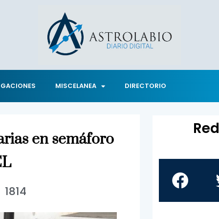
IGACIONES
MISCELANEA
DIRECTORIO
Red
arias en semáforo
CL
1814