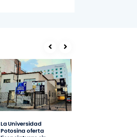
La Universidad
SEGE, refugio de
Potosina oferta
exlíderes del PVE