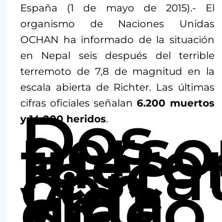
España (1 de mayo de 2015).- El
organismo de Naciones Unidas
OCHAN ha informado de la situación
en Nepal seis después del terrible
terremoto de 7,8 de magnitud en la
escala abierta de Richter. Las últimas
cifras oficiales señalan
6.200 muertos
Dos
perso
y 14.000 heridos
.
fuero
resca
con
vida
cinco