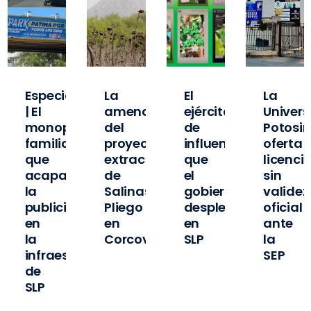
Especial
La
El
La
| El
amenaza
ejército
Univer
o
monopolio
del
de
Potosi
familiar
proyecto
influencers
oferta
que
extractivista
que
licenci
ó
acapara
de
el
sin
la
Salinas
gobierno
validez
publicidad
Pliego
desplegó
oficial
en
en
en
ante
la
Corcovada
SLP
la
infraestructura
SEP
de
pas
SLP