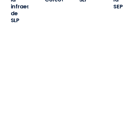
infraestructura
SEP
de
pas
SLP