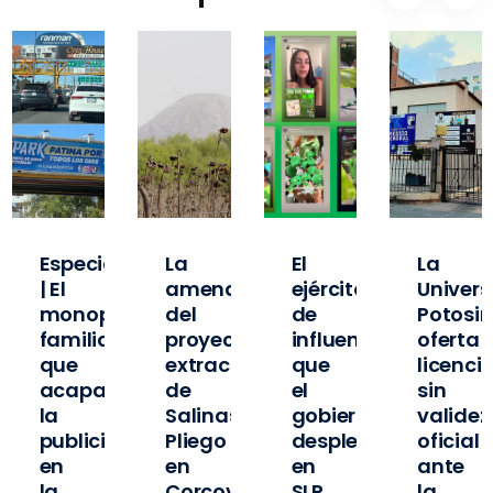
Especial
La
El
La
| El
amenaza
ejército
Univer
o
monopolio
del
de
Potosi
familiar
proyecto
influencers
oferta
que
extractivista
que
licenci
ó
acapara
de
el
sin
la
Salinas
gobierno
validez
publicidad
Pliego
desplegó
oficial
en
en
en
ante
la
Corcovada
SLP
la