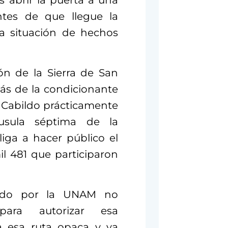
s abrir la puerta a una
ntes de que llegue la
a situación de hechos
ón de la Sierra de San
ás de la condicionante
l Cabildo prácticamente
usula séptima de la
liga a hacer público el
l 481 que participaron
izado por la UNAM no
para autorizar esa
a esa ruta opaca y ya