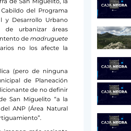
rra de San Miguelito, la
 Cabildo del Programa
al y Desarrollo Urbano
 de urbanizar áreas
 intento de
madruguete
arios no los afecte la
lica (pero de ninguna
unicipal de Planeación
icionante de no definir
de San Miguelito “a la
 del ANP (Área Natural
rtiguamiento”.