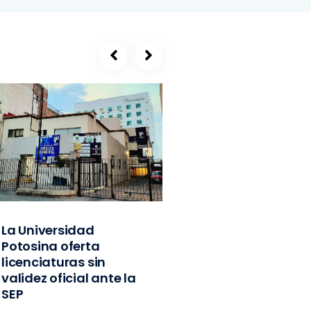
La Universidad
SEGE, refugio de
Potosina oferta
exlíderes del PVE
licenciaturas sin
Edomex y
validez oficial ante la
exfuncionarios
SEP
federales