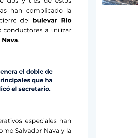
re dos y tres de estos
vias han complicado la
cierre del
bulevar Río
 conductores a utilizar
r Nava
.
enera el doble de
principales que ha
icó el secretario.
erativos especiales han
omo Salvador Nava y la