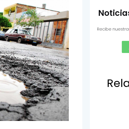
Notici
Recibe nuestra
Rel