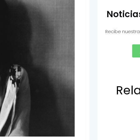
Notici
Recibe nuestra
Rel