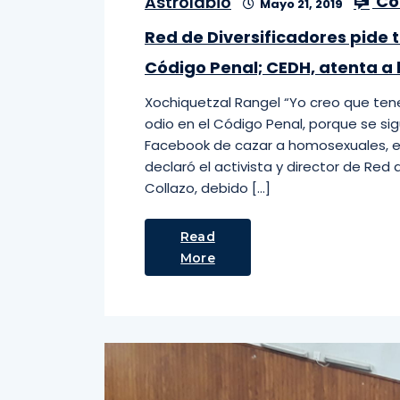
Co
Astrolabio
Mayo 21, 2019
Red de Diversificadores pide t
Código Penal; CEDH, atenta a 
Xochiquetzal Rangel “Yo creo que ten
odio en el Código Penal, porque se 
Facebook de cazar a homosexuales, 
declaró el activista y director de Red 
Collazo, debido […]
Read
More