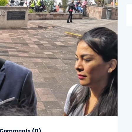
Comments (
0
)