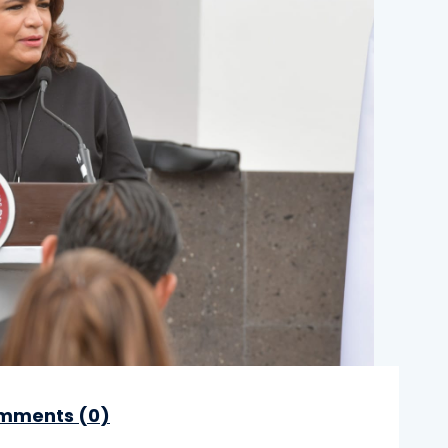
mments (
0
)