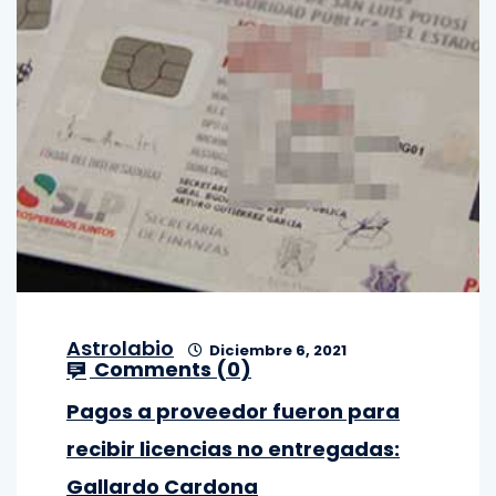
Astrolabio
Diciembre 6, 2021
Comments (
0
)
Pagos a proveedor fueron para
recibir licencias no entregadas:
Gallardo Cardona