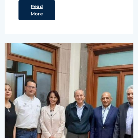
Read
More