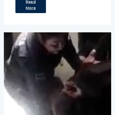
Read
More