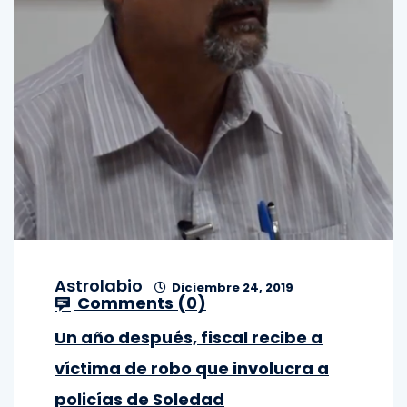
Astrolabio
Diciembre 24, 2019
Comments (
0
)
Un año después, fiscal recibe a
víctima de robo que involucra a
policías de Soledad