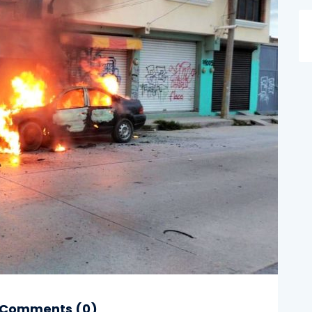
Comments (
0
)