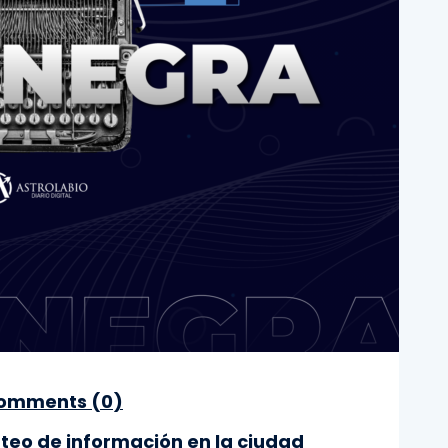
omments (
0
)
ateo de información en la ciudad