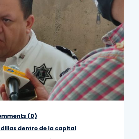
mments (
0
)
illas dentro de la capital